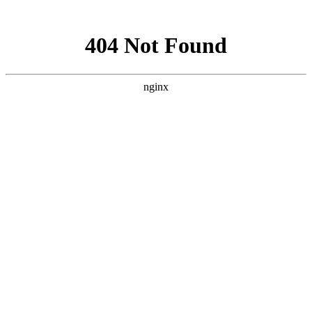
咨询热线
13303225880
回收项目
网站
关于
回收
回收
温馨
资质
联系
黄金回收
名表名包
首页
我们
知识
优势
提示
荣誉
我们
奢侈品回收
公司公告：
您只需一个电话，我们的业务就会及时上门
回收知识
当前位置：
首页
>
回收知识
全球黄金储量最多的六个国家 中国储量不高 产量却位居世
界第一
2018-11-01
如何辨别掺假黄金
2018-11-01
手表分类与鉴定
2018-11-01
常见名表品牌简介
2018-11-01