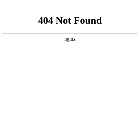
网站地图
咨询热线
13303225880
回收项目
网站
关于
回收
回收
温馨
资质
联系
黄金回收
名表名包
首页
我们
知识
优势
提示
荣誉
我们
奢侈品回收
公司公告：
您只需一个电话，我们的业务就会及时上门服务
Re
cycling
回收项目
回收项目
黄金回收